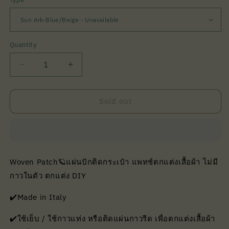
Quantity
Quantity
Decrease
Increase
quantity
quantity
for
for
Woven
Woven
Sold out
Patch
Patch
|
|
Nudie
Nudie
Jeans
Jeans
Woven Patch🪐แผ่นปักติดกระเป๋า แพทช์ตกแต่งเสื้อผ้า ไม่มี
กาวในตัว ตกแต่ง DIY
✔️Made in Italy
✔️ใช้เย็บ / ใช้กาวแท่ง หรือติดแผ่นกาวรีด เพื่อตกแต่งเสื้อผ้า