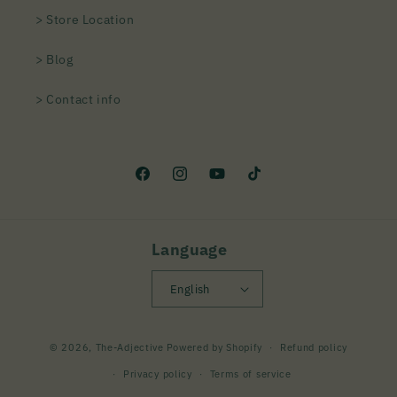
> Store Location
> Blog
> Contact info
Facebook
Instagram
YouTube
TikTok
Language
English
Payment
© 2026,
The-Adjective
Powered by Shopify
Refund policy
methods
Privacy policy
Terms of service