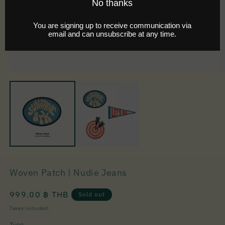
Woven Patch | Nudie Jeans
Regular
999.00 ฿ THB
Sold out
price
Taxes included.
Type