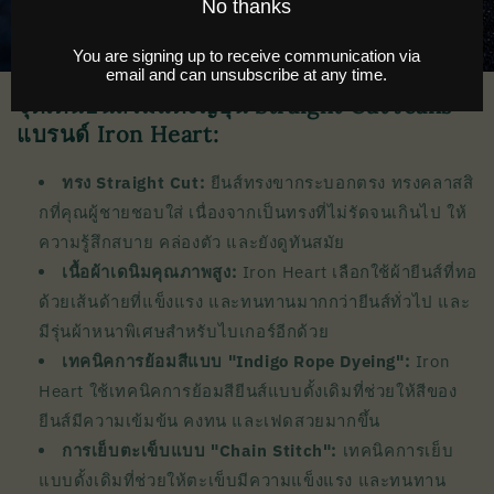
จุดเด่นยีนส์ริมแดงญี่ปุ่น Straight Cut Jeans
แบรนด์ Iron Heart:
ทรง Straight Cut:
ยีนส์ทรงขากระบอกตรง ทรงคลาสสิ
กที่คุณผู้ชายชอบใส่ เนื่องจากเป็นทรงที่ไม่รัดจนเกินไป ให้
ความรู้สึกสบาย คล่องตัว และยังดูทันสมัย
เนื้อผ้าเดนิมคุณภาพสูง:
Iron Heart เลือกใช้ผ้ายีนส์ที่ทอ
ด้วยเส้นด้ายที่แข็งแรง และทนทานมากกว่ายีนส์ทั่วไป และ
มีรุ่นผ้าหนาพิเศษสำหรับไบเกอร์อีกด้วย
เทคนิคการย้อมสีแบบ "Indigo Rope Dyeing":
Iron
Heart ใช้เทคนิคการย้อมสียีนส์แบบดั้งเดิมที่ช่วยให้สีของ
ยีนส์มีความเข้มข้น คงทน และเฟดสวยมากขึ้น
การเย็บตะเข็บแบบ "Chain Stitch":
เทคนิคการเย็บ
แบบดั้งเดิมที่ช่วยให้ตะเข็บมีความแข็งแรง และทนทาน