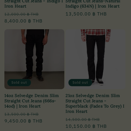
Straight Cut Jeans - Indigo I
Straight Cut Jeans-Natural
Iron Heart
Indigo (634N) | Iron Heart
Regular
Sale
Regular
13,500.00 ฿ THB
12,000.00 ฿ THB
price
8,400.00 ฿ THB
price
price
Sold out
Sold out
14oz Selvedge Denim Slim
21oz Selvedge Denim Slim
Straight Cut Jeans (666s-
Straight Cut Jeans -
14od) | Iron Heart
Superblack (Fades To Grey) I
Iron Heart
Regular
Sale
13,500.00 ฿ THB
Regular
Sale
14,500.00 ฿ THB
price
9,450.00 ฿ THB
price
price
10,150.00 ฿ THB
price