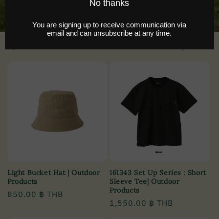
Filter and sort
6 products
Light Bucket Hat | Outdoor
161343 Set Up Series : Short
Products
Sleeve Tee| Outdoor
Products
Regular
850.00 ฿ THB
Regular
1,550.00 ฿ THB
price
price