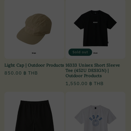
Sold out
Light Cap | Outdoor Products
16333 Unisex Short Sleeve
Tee (452U DESIGN) |
Regular
850.00 ฿ THB
Outdoor Products
price
Regular
1,550.00 ฿ THB
price