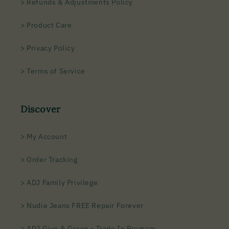
> Refunds & Adjustments Policy
> Product Care
> Privacy Policy
> Terms of Service
Discover
> My Account
> Order Tracking
> ADJ Family Privilege
> Nudie Jeans FREE Repair Forever
> ADJ Give & Green - Trade In Program