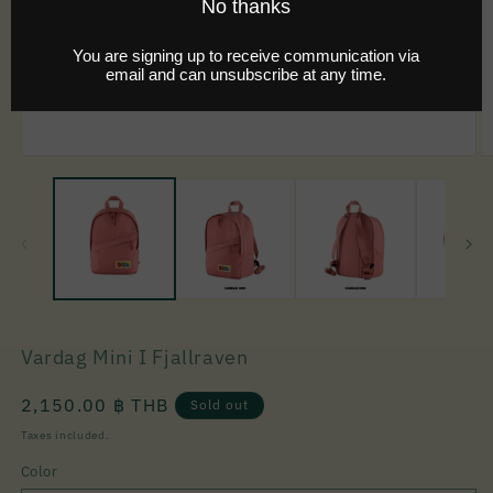
Vardag Mini I Fjallraven
Regular
2,150.00 ฿ THB
Sold out
price
Taxes included.
Color