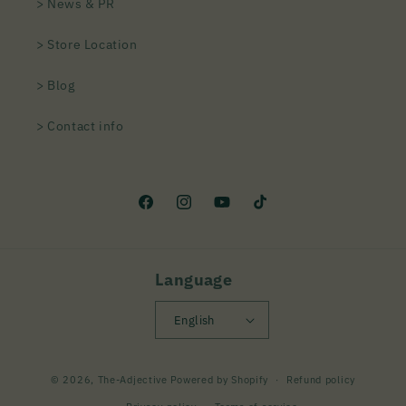
> News & PR
> Store Location
> Blog
> Contact info
Facebook
Instagram
YouTube
TikTok
Language
English
Payment
© 2026,
The-Adjective
Powered by Shopify
Refund policy
methods