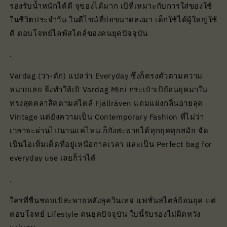
รองรับน้ำหนักได้ดี จุของได้มาก เป้ที่เหมาะกับการใส่ของใช้
ในชีวิตประจำวัน ในดีไซน์ที่ย่อขนาดลงมา เด็กใช้ได้ผู้ใหญ่ใช้
ดี ตอบโจทย์ไลฟ์สไตล์ของคนยุคปัจจุบัน
.
Vardag (วา-ดัก) แปลว่า Everyday ซึ่งก็ตรงตัวตามความ
หมายเลย จึงทำให้เป้ Vardag Mini กระเป๋าเป้ย้อนยุคมาใน
ทรงสุดคลาสิคตามสไตล์ Fjällräven แถมแฝงกลิ่นอายลุค
Vintage แต่ยังความเป็น Contemporary Fashion ที่ไม่ว่า
เวลาจะผ่านไปนานแค่ไหน ก็ยังสะพายได้ทุกยุคทุกสมัย จัด
เป็นไอเท็มเด็ดที่อยู่เหนือกาลเวลา และเป็น Perfect bag for
everyday use เลยก็ว่าได้
.
ใครที่ชื่นชอบเป้สะพายหลังลุควินเทจ แฟชั่นสไตล์ย้อนยุค แต่
ตอบโจทย์ Lifestyle คนยุคปัจจุบัน ใบนี้รับรองไม่ผิดหวัง