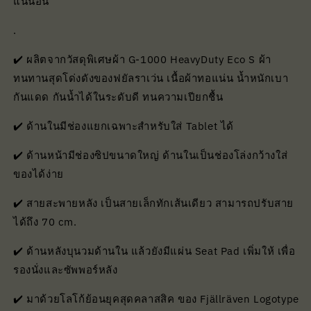
แน่นอน
.
✔️ ผลิตจากวัสดุพิเศษผ้า G-1000 HeavyDuty Eco S ผ้า
ทนทานสุดโด่งดังของฟยัลราเว่น เนื้อผ้าทอแน่น น้ำหนักเบา
กันแดด กันน้ำได้ในระดับดี ทนความเปียกชื้น
✔️ ด้านในมีช่องแยกเฉพาะสำหรับใส่ Tablet ได้
✔️ ด้านหน้ามีช่องซิปขนาดใหญ่ ด้านในเป็นช่องโล่งกว้างใส่
ของได้ง่าย
✔️ สายสะพายหลัง เป็นสายเล็กทักเส้นเดียว สามารถปรับสาย
ได้ถึง 70 cm.
✔️ ด้านหลังบุนวมด้านใน แล้วยังมีแผ่น Seat Pad เพิ่มให้ เพื่อ
รองนั่งและซัพพอร์หลัง
✔️ มาด้วยโลโก้ย้อนยุคสุดคลาสสิค ของ Fjällräven Logotype