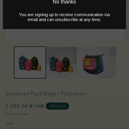
Samlaren Pack Bags | Fjällräven
Regular
1,350.00 ฿ THB
Sold out
price
Taxes included.
Color