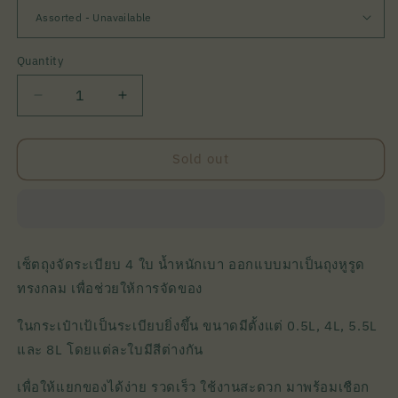
Quantity
Quantity
Decrease
Increase
quantity
quantity
for
for
Samlaren
Samlaren
Sold out
Pack
Pack
Bags
Bags
|
|
Fjällräven
Fjällräven
เซ็ตถุงจัดระเบียบ 4 ใบ น้ำหนักเบา ออกแบบมาเป็นถุงหูรูด
ทรงกลม เพื่อช่วยให้การจัดของ
ในกระเป๋าเป้เป็นระเบียบยิ่งขึ้น ขนาดมีตั้งแต่ 0.5L, 4L, 5.5L
และ 8L โดยแต่ละใบมีสีต่างกัน
เพื่อให้แยกของได้ง่าย รวดเร็ว ใช้งานสะดวก มาพร้อมเชือก