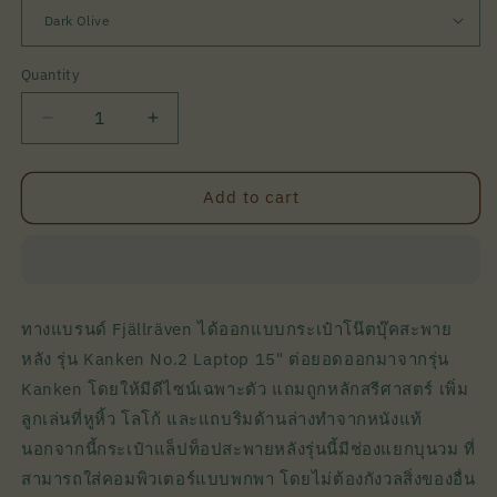
Quantity
Quantity
Decrease
Increase
quantity
quantity
for
for
Kånken
Kånken
Add to cart
No.2
No.2
Laptop
Laptop
15
15
l
l
Fjällräven
Fjällräven
ทางแบรนด์ Fjällräven ได้ออกแบบกระเป๋าโน๊ตบุ๊คสะพาย
หลัง รุ่น Kanken No.2 Laptop 15" ต่อยอดออกมาจากรุ่น
Kanken โดยให้มีดีไซน์เฉพาะตัว แถมถูกหลักสรีศาสตร์ เพิ่ม
ลูกเล่นที่หูหิ้ว โลโก้ และแถบริมด้านล่างทำจากหนังแท้
นอกจากนี้กระเป๋าแล็ปท็อปสะพายหลังรุ่นนี้มีช่องแยกบุนวม ที่
สามารถใส่คอมพิวเตอร์แบบพกพา โดยไม่ต้องกังวลสิ่งของอื่น