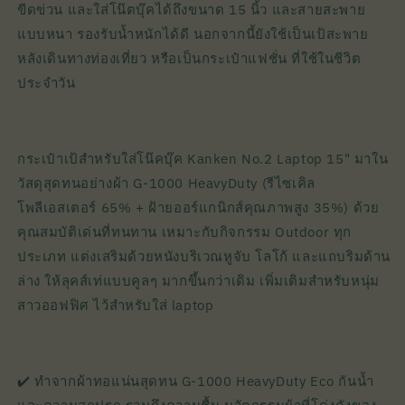
ขีดข่วน และใส่โน๊ตบุ๊คได้ถึงขนาด 15 นิ้ว และสายสะพาย
แบบหนา รองรับน้ำหนักได้ดี นอกจากนี้ยังใช้เป็นเป้สะพาย
หลังเดินทางท่องเที่ยว หรือเป็นกระเป๋าแฟชั่น ที่ใช้ในชีวิต
ประจำวัน
กระเป๋าเป้สำหรับใส่โน๊คบุ๊ค Kanken No.2 Laptop 15" มาใน
วัสดุสุดทนอย่างผ้า G-1000 HeavyDuty (รีไซเคิล
โพลีเอสเตอร์ 65% + ฝ้ายออร์แกนิกส์คุณภาพสูง 35%) ด้วย
คุณสมบัติเด่นที่ทนทาน เหมาะกับกิจกรรม Outdoor ทุก
ประเภท แต่งเสริมด้วยหนังบริเวณหูจับ โลโก้ และแถบริมด้าน
ล่าง ให้ลุคส์เท่แบบคูลๆ มากขึ้นกว่าเดิม เพิ่มเติมสำหรับหนุ่ม
สาวออฟฟิศ ไว้สำหรับใส่ laptop
✔️ ทำจากผ้าทอแน่นสุดทน G-1000 HeavyDuty Eco กันน้ำ