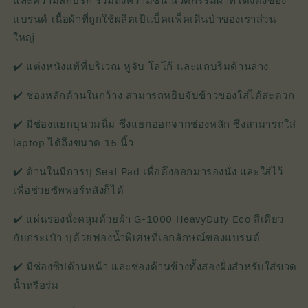
และความสกปรก รวมถึงความชื้น นวัตกรรมผ้าที่โด่งดังของ
แบรนด์ เนื้อผ้าที่ถูกใช้ผลิตเป้แบ็คแพ็คเดินป่าของเราส่วน
ใหญ่
✔️ แต่งหนังแท้ที่บริเวณ หูจับ โลโก้ และแถบริมด้านล่าง
✔️ ช่องหลักด้านในกว้าง สามารถหยิบจับข้าวของใส่ได้สะดวก
✔️ มีช่องแยกบุนวมนิ่ม ซึ่งแยกออกจากช่องหลัก ซึ่งสามารถใส่
laptop ได้ถึงขนาด 15 นิ้ว
✔️ ด้านในมีการบุ Seat Pad เพื่อดึงออกมารองนั่ง และใส่ไว้
เพื่อช่วยซัพพอร์หลังก็ได้
✔️ แผ่นรองนั่งคลุมด้วยผ้า G-1000 HeavyDuty Eco สีเดียว
กับกระเป๋า บุด้วยฟองน้ำพิเศษที่เอกลักษณ์ของแบรนด์
✔️ มีช่องซิปด้านหน้า และช่องด้านข้างทั้งสองฝั่งสำหรับใส่ขวด
น้ำหรือร่ม