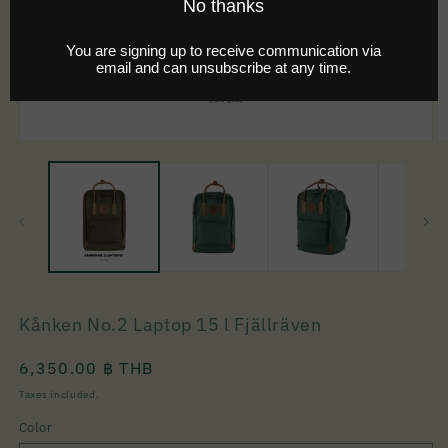
Kånken No.2 Laptop 15 l Fjällräven
Regular
6,350.00 ฿ THB
price
Taxes included.
Color