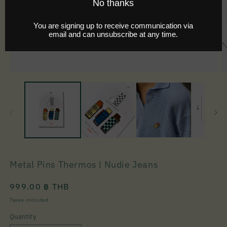
Metal Pins Thermos l Nudie Jeans
Regular
999.00 ฿ THB
price
Taxes included.
Quantity
Quantity