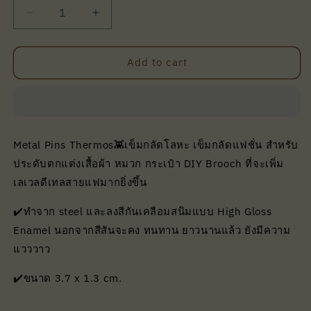
Decrease
Increase
quantity
quantity
for
for
Metal
Metal
Add to cart
Pins
Pins
Thermos
Thermos
l
l
Nudie
Nudie
Jeans
Jeans
Metal Pins Thermos👾เข็มกลัดโลหะ เข็มกลัดแฟชั่น สำหรับ
ประดับตกแต่งเสื้อผ้า หมวก กระเป๋า DIY Brooch ที่จะเพิ่ม
เลเวลดีเทลสายแฟมากยิ่งขึ้น
✔️ทำจาก steel และลงสีกันเคลือมสนิมแบบ High Gloss
Enamel นอกจากสีสันจะคง ทนทาน ยาวนานแล้ว ยังมีความ
แวววาว
✔️ขนาด 3.7 x 1.3 cm.