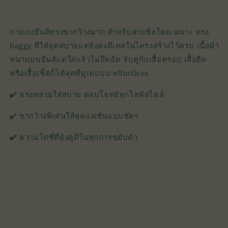
กางเกงยีนส์ทรงขากว้างมาก สำหรับสายชิลโดยเฉพาะ ทรง
baggy ที่ให้ลุคสบายแต่ยังคงดีเทลในโครงสร้างไว้ครบ เนื้อผ้า
หนาแบบยีนส์แต่ใส่แล้วไม่อึดอัด จับคู่กับเสื้อครอป เสื้อยืด
หรือเสื้อเชิ้ตก็ได้ลุคที่ดูเท่แบบ effortless
✔️ ทรงหลวมใส่สบาย ตอบโจทย์ทุกไลฟ์สไตล์
✔️ ขากว้างพิเศษให้ลุคแฟชั่นแบบชัดๆ
✔️ ความโคซี่ที่ยังดูดีในทุกการขยับตัว