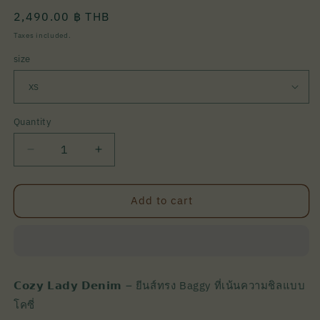
Regular
2,490.00 ฿ THB
price
Taxes included.
size
Quantity
Quantity
Decrease
Increase
quantity
quantity
for
for
Cozy
Cozy
Add to cart
Lady
Lady
Denim
Denim
Jeans
Jeans
I
I
Kochi
Kochi
𝗖𝗼𝘇𝘆 𝗟𝗮𝗱𝘆 𝗗𝗲𝗻𝗶𝗺 – ยีนส์ทรง Baggy ที่เน้นความชิลแบบ
โคซี่