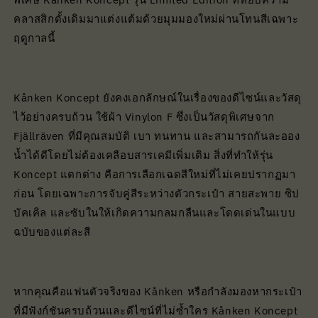
คลาสสิกดั้งเดิมมาแต่งแต้มด้วยมุมมองใหม่ผ่านโทนสีเฉพาะ
ฤดูกาลนี้
Kånken Koncept ยังคงเอกลักษณ์ในเรื่องของดีไซน์และวัสดุ
ไว้อย่างครบถ้วน ใช้ผ้า Vinylon F ซึ่งเป็นวัสดุพิเศษจาก
Fjällräven ที่มีคุณสมบัติ เบา ทนทาน และสามารถกันละออง
น้ำได้ดีโดยไม่ต้องเคลือบสารเคมีเพิ่มเติม สิ่งที่ทำให้รุ่น
Koncept แตกต่าง คือการเลือกเฉดสีใหม่ที่ไม่เคยปรากฏมา
ก่อน โดยเฉพาะการจับคู่สีระหว่างตัวกระเป๋า สายสะพาย ซิป
บัคเคิล และซับในให้เกิดความกลมกลืนและโดดเด่นในแบบ
ฉบับของแต่ละสี
หากคุณคือแฟนตัวจริงของ Kånken หรือกำลังมองหากระเป๋า
ที่มีฟังก์ชันครบถ้วนและดีไซน์ที่ไม่ซ้ำใคร Kånken Koncept