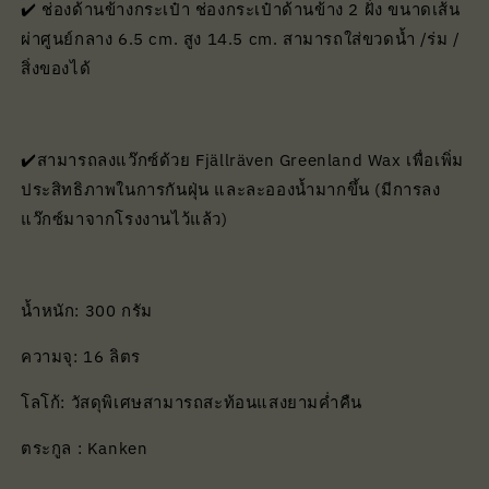
✔️ ช่องด้านข้างกระเป๋า ช่องกระเป๋าด้านข้าง 2 ฝั่ง ขนาดเส้น
ผ่าศูนย์กลาง 6.5 cm. สูง 14.5 cm. สามารถใส่ขวดน้ำ /ร่ม /
สิ่งของได้
✔️สามารถลงแว๊กซ์ด้วย Fjällräven Greenland Wax เพื่อเพิ่ม
ประสิทธิภาพในการกันฝุ่น และละอองน้ำมากขึ้น (มีการลง
แว๊กซ์มาจากโรงงานไว้แล้ว)
น้ำหนัก: 300 กรัม
ความจุ: 16 ลิตร
โลโก้: วัสดุพิเศษสามารถสะท้อนแสงยามค่ำคืน
ตระกูล : Kanken