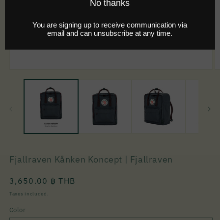
Fjallraven Kånken Koncept | Fjallraven
Regular
3,650.00 ฿ THB
price
Taxes included.
Color