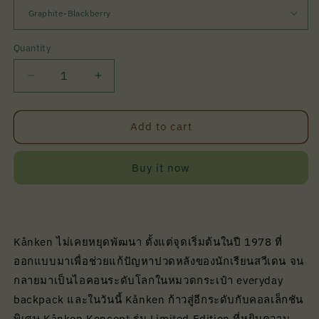
Quantity
Quantity
Decrease
Increase
quantity
quantity
for
for
Fjallraven
Fjallraven
Add to cart
Kånken
Kånken
Koncept
Koncept
Buy it now
|
|
Fjallraven
Fjallraven
Kånken ไม่เคยหยุดพัฒนา ตั้งแต่จุดเริ่มต้นในปี 1978 ที่
ออกแบบมาเพื่อช่วยแก้ปัญหาปวดหลังของนักเรียนสวีเดน จน
กลายมาเป็นไอคอนระดับโลกในหมวดกระเป๋า everyday
backpack และในวันนี้ Kånken ก้าวสู่อีกระดับกับคอลเล็กชัน
พิเศษ Kånken Koncept รุ่น Limited Edition ที่หยิบความ