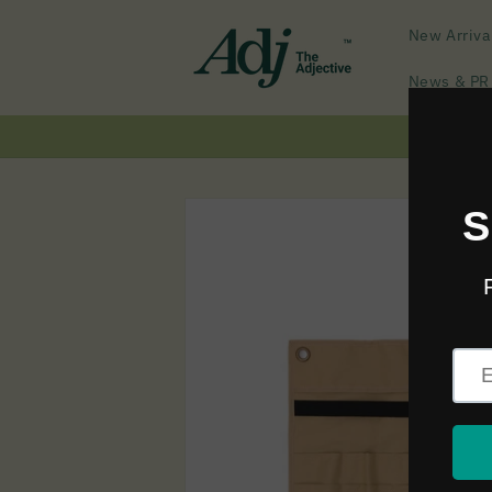
Skip to
content
New Arriva
News & PR
Skip to
product
information