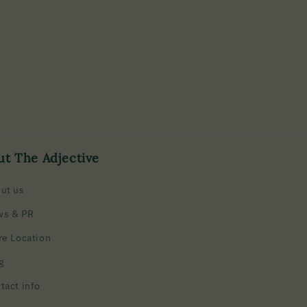
ut The Adjective
ut us
ws & PR
re Location
g
tact info