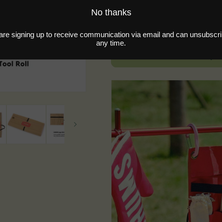
quantity
quantity
for
for
CHUMS
CHUMS
Sold
Logo
Logo
Kitchen
Kitchen
Buy i
Tool
Tool
Roll
Roll
|
|
CHUMS
CHUMS