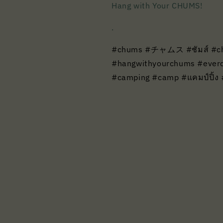
Hang with Your CHUMS!
.
#chums #チャムス #ชัมส์ #chu
#hangwithyourchums #ever
#camping #camp #แคมป์ปิ้ง