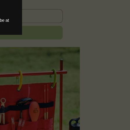
 out
t now