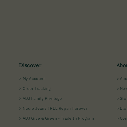
Discover
Abo
> My Account
> Abo
> Order Tracking
> Ne
> ADJ Family Privilege
> Sto
> Nudie Jeans FREE Repair Forever
> Blo
> ADJ Give & Green - Trade In Program
> Con