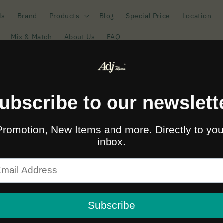
ls
Brand
Products
Blog
Special Price
Location
Mix & Match
About Us
FAQ
🚛🆓 ส่งฟรีทั่วไทยเมื่อซื้อครบ 2,000.-
CHUMS Logo Kitchen Tool
Regular
950.00 ฿ THB
Sold out
price
Taxes included.
Color
Quantity
Quantity
Decrease
Increase