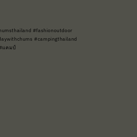
msthailand #fashionoutdoor
daywithchums #campingthailand
 #แคมป์