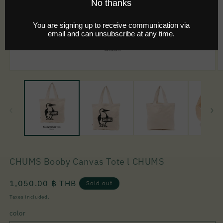
CHUMS Booby Canvas Tote l CHUMS
Regular
1,050.00 ฿ THB
Sold out
price
Taxes included.
color