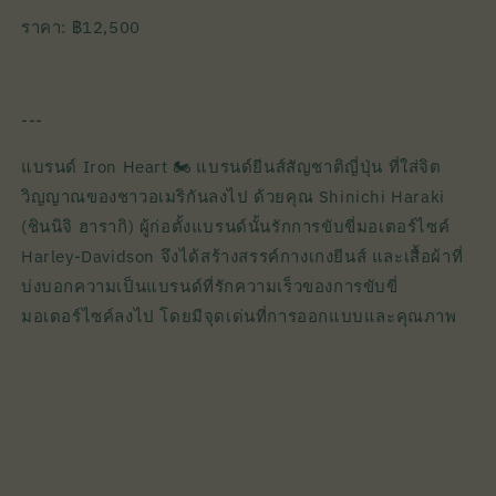
ราคา: ฿12,500
---
แบรนด์ Iron Heart 🏍️ แบรนด์ยีนส์สัญชาติญี่ปุ่น ที่ใส่จิต
วิญญาณของชาวอเมริกันลงไป ด้วยคุณ Shinichi Haraki
(ชินนิจิ ฮารากิ) ผู้ก่อตั้งแบรนด์นั้นรักการขับขี่มอเตอร์ไซค์
Harley-Davidson จึงได้สร้างสรรค์กางเกงยีนส์ และเสื้อผ้าที่
บ่งบอกความเป็นแบรนด์ที่รักความเร็วของการขับขี่
มอเตอร์ไซค์ลงไป โดยมีจุดเด่นที่การออกแบบและคุณภาพ