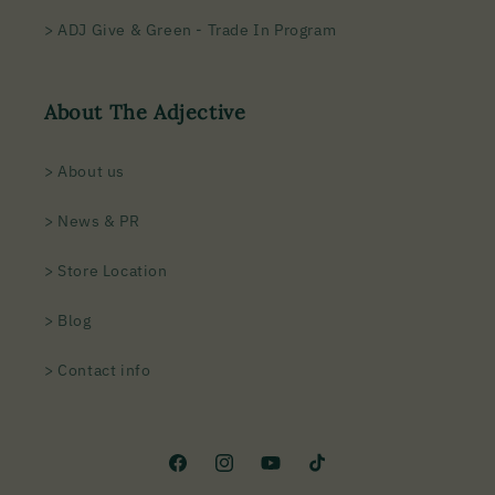
> ADJ Give & Green - Trade In Program
About The Adjective
> About us
> News & PR
> Store Location
> Blog
> Contact info
Facebook
Instagram
YouTube
TikTok