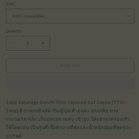
Size
Quantity
Quantity
Decrease
Increase
quantity
quantity
for
for
14oz
14oz
Sold out
Selvedge
Selvedge
Denim
Denim
Slim
Slim
Tapered
Tapered
Cut
Cut
14oz Selvedge Denim Slim Tapered Cut Jeans (777s-
Jeans
Jeans
14oz)👖กางเกงยีนส์ผ้าริมญี่ปุ่น ด้ายแดง ทรงสลิม ทรง
(777s-
(777s-
14oz)
14oz)
กระบอกขาเล็ก เก็บปลายขาแคบ เข้ารูป ใส่แล้วอวดรองเท้า
|
|
ให้โดดเด่น เป็นรุ่นที่เนื้อผ้าบางที่สุดและน้ำหนักน้อยที่สุดของ
Iron
Iron
แบรนด์
Heart
Heart