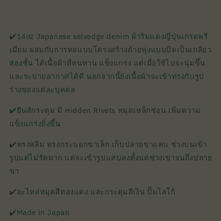
✔️14oz Japanese selvedge denim ผ้าริมแดงญี่ปุ่นเกรดพรี
เมี่ยม ผสมกับการทอแบบโครงสร้างด้ายพุ่งแบบบิดเป็นเกลียว
สองชั้น ได้เนื้อผ้าที่ทนทาน แข็งแกร่ง แต่เมื่อใช้ไปจะนุ่มขึ้น
และระบายอากาศได้ดี นอกจากนี้ยังเนื้อผ้าจะเข้าทรงกับรูป
ร่างของแต่ละบุคคล
✔️ยีนส์กระดุม มี Hidden Rivets หมุดเหล็กซ่อน เพิ่มความ
แข็งแกร่งยิ่งขึ้น
✔️ทรงสลิม ทรงกระบอกขาเล็ก เก็บปลายขาแคบ ช่วงบนเข้า
รูปแต่ไม่รัดมาก แต่จะเข้ารูปแคบลงตั้งแต่ช่วงเข่าจนถึงปลาย
ขา
✔️อะไหล่หมุดสีทองแดง และกระดุมสีเงิน ปั๊มโลโก้
✔️Made in Japan