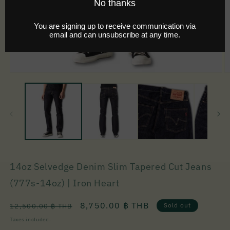
14oz Selvedge Denim Slim Tapered Cut Jeans
(777s-14oz) | Iron Heart
Regular
Sale
8,750.00 ฿ THB
Sold out
12,500.00 ฿ THB
price
price
Taxes included.