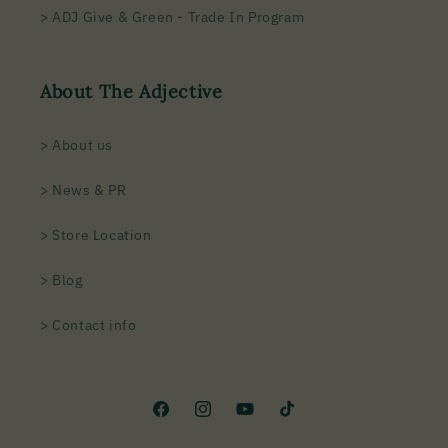
> ADJ Give & Green - Trade In Program
About The Adjective
> About us
> News & PR
> Store Location
> Blog
> Contact info
Facebook
Instagram
YouTube
TikTok