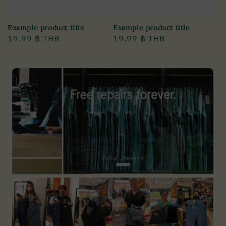
Example product title
Example product title
Regular
19.99 ฿ THB
Regular
19.99 ฿ THB
price
price