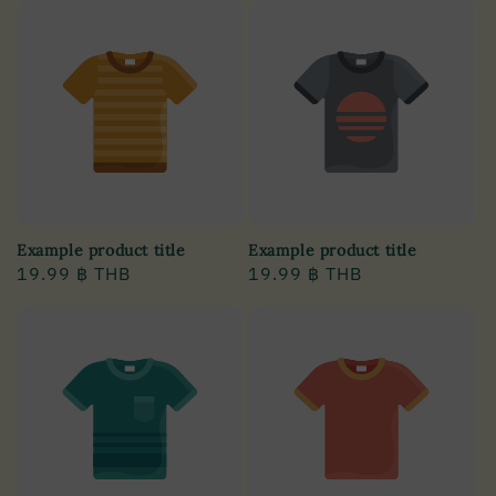
Example product title
Example product title
Regular
19.99 ฿ THB
Regular
19.99 ฿ THB
price
price